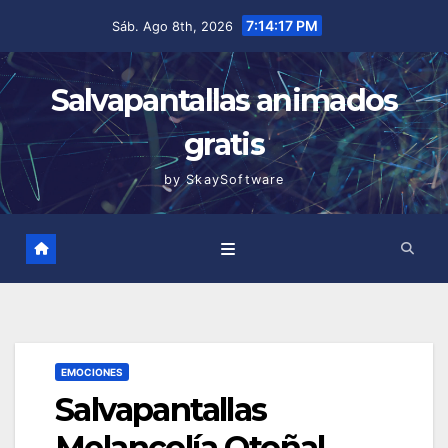
Saltar
7:14:17 PM
Sáb. Ago 8th, 2026
al
contenido
Salvapantallas animados
gratis
by SkaySoftware
EMOCIONES
Salvapantallas
Melancolía Otoñal