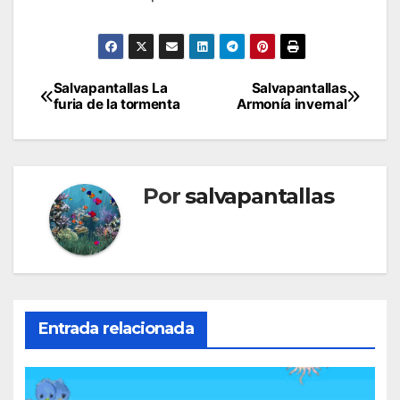
Navegación
Salvapantallas La
Salvapantallas
furia de la tormenta
Armonía invernal
de
entradas
Por
salvapantallas
Entrada relacionada